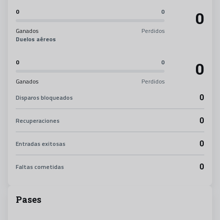
0
0
0
Ganados
Perdidos
Duelos aéreos
0
0
0
Ganados
Perdidos
0
Disparos bloqueados
0
Recuperaciones
0
Entradas exitosas
0
Faltas cometidas
Pases