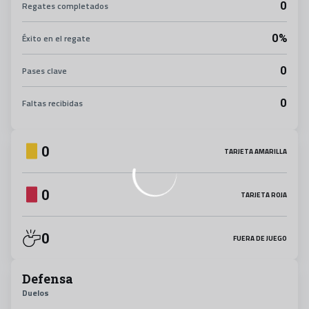
0
Regates completados
0%
Éxito en el regate
0
Pases clave
0
Faltas recibidas
0
TARJETA AMARILLA
0
TARJETA ROJA
0
FUERA DE JUEGO
Defensa
Duelos