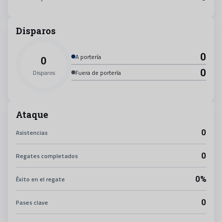
Disparos
0
A portería
0
0
Disparos
Fuera de portería
Ataque
0
Asistencias
0
Regates completados
0%
Éxito en el regate
0
Pases clave