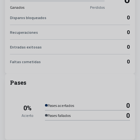
Ganados
Perdidos
0
Disparos bloqueados
0
Recuperaciones
0
Entradas exitosas
0
Faltas cometidas
Pases
0
Pases acertados
0%
0
Acierto
Pases fallados